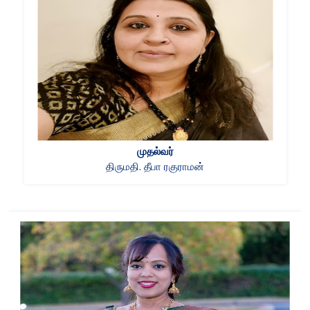
முதல்வர்
திருமதி. தீபா ரகுராமன்